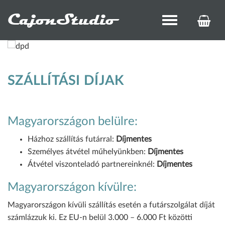
CajonStudio
Toggle
KOS
navigation
ÉS
REN
SZÁLLÍTÁSI DÍJAK
Magyarországon belülre:
Házhoz szállítás futárral:
Díjmentes
Személyes átvétel műhelyünkben:
Díjmentes
Átvétel viszonteladó partnereinknél:
Díjmentes
Magyarországon kívülre:
Magyarországon kívüli szállítás esetén a futárszolgálat díját
számlázzuk ki. Ez EU-n belül 3.000 – 6.000 Ft közötti