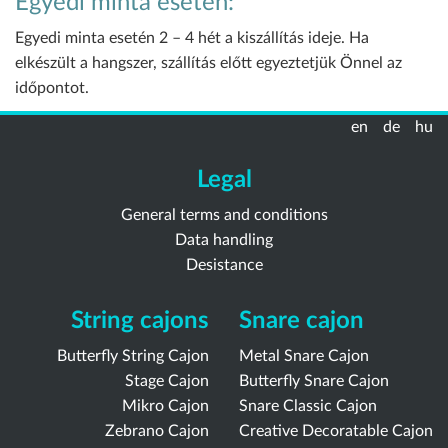
Egyedi minta esetén:
Egyedi minta esetén 2 – 4 hét a kiszállítás ideje. Ha
elkészült a hangszer, szállítás előtt egyeztetjük Önnel az
időpontot.
en
de
hu
Legal
General terms and conditions
Data handling
Desistance
String cajons
Snare cajon
Butterfly String Cajon
Metal Snare Cajon
Stage Cajon
Butterfly Snare Cajon
Mikro Cajon
Snare Classic Cajon
Zebrano Cajon
Creative Decoratable Cajon